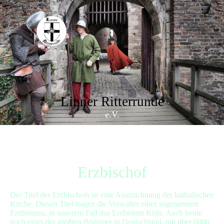
Linner Ritterrunde
e.V.
Erzbischof
Der Titel des Erzbischofs ist eine Auszeichnung der katholischen
Kirche. Diesen Titel tragen die Verwalter eines sogenannten
Erzbistums, in unserem Fall das Erzbistum Köln. Auch heute
noch eines der größten Bistümer in Deutschland, mit über 6000