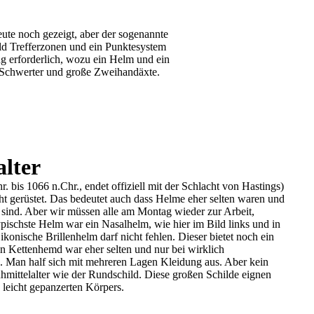
te noch gezeigt, aber der sogenannte
ld Trefferzonen und ein Punktesystem
ng erforderlich, wozu ein Helm und ein
e Schwerter und große Zweihandäxte.
alter
r. bis 1066 n.Chr., endet offiziell mit der Schlacht von Hastings)
ht gerüstet. Das bedeutet auch dass Helme eher selten waren und
t sind. Aber wir müssen alle am Montag wieder zur Arbeit,
ypischste Helm war ein Nasalhelm, wie hier im Bild links und in
ikonische Brillenhelm darf nicht fehlen. Dieser bietet noch ein
n Kettenhemd war eher selten und nur bei wirklich
 Man half sich mit mehreren Lagen Kleidung aus. Aber kein
hmittelalter wie der Rundschild. Diese großen Schilde eignen
 leicht gepanzerten Körpers.