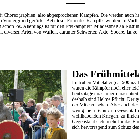
—
t Choreographien, also abgesprochenen Kämpfen. Die werden auch heu
en Vordergrund gerückt. Bei dieser Form des Kampfes werden im Vorfe
 schon los. Allerdings ist für den Freikampf ein Mindestmaß an Rüstu
it diversen Arten von Waffen, darunter Schwerter, Äxte, Speere, lang
Das Frühmittel
Im frühen Mittelalter (ca. 500 n.Ch
waren die Kämpfer noch eher leic
heutzutage quasi überrepräsentier
deshalb sind Helme Pflicht. Der t
der Mitte zu sehen. Aber auch der 
wenig mehr Schutz im Gesicht. Ei
wohlhabenden Kriegern zu finden.
Gegenstand steht mehr für das Frü
sich hervorragend zum Schutz des